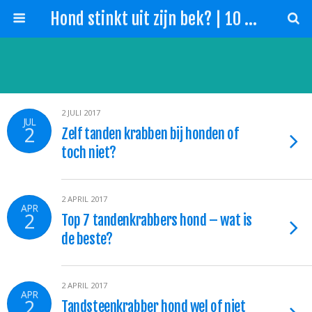
Hond stinkt uit zijn bek? | 10 Tips slechte adem hond!
2 JULI 2017
JUL
2
Zelf tanden krabben bij honden of
toch niet?
2 APRIL 2017
APR
2
Top 7 tandenkrabbers hond – wat is
de beste?
2 APRIL 2017
APR
2
Tandsteenkrabber hond wel of niet