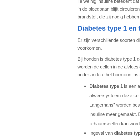
Te weinig insuline betekent da
in de bloedbaan blijft circulere
brandstof, die zij nodig hebben
Diabetes type 1 en 
Er zijn verschillende soorten 
voorkomen.
Bij honden is diabetes type 1 
worden de cellen in de alvleesk
onder andere het hormoon insul
Diabetes type 1
is een a
afweersysteem deze cell
Langerhans” worden besch
insuline meer gemaakt. Da
lichaamscellen kan worde
Ingeval van
diabetes ty