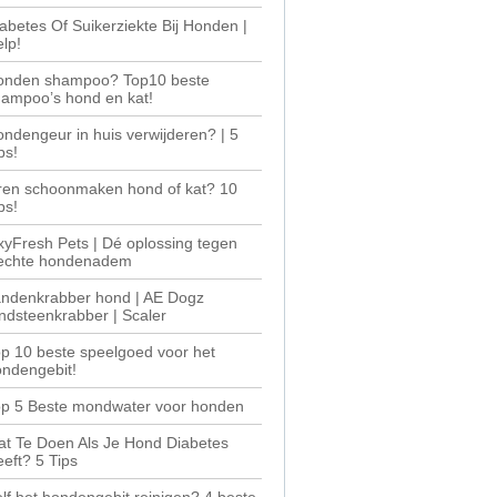
abetes Of Suikerziekte Bij Honden |
lp!
onden shampoo? Top10 beste
ampoo’s hond en kat!
ndengeur in huis verwijderen? | 5
ps!
ren schoonmaken hond of kat? 10
ps!
yFresh Pets | Dé oplossing tegen
lechte hondenadem
andenkrabber hond | AE Dogz
ndsteenkrabber | Scaler
p 10 beste speelgoed voor het
ndengebit!
op 5 Beste mondwater voor honden
t Te Doen Als Je Hond Diabetes
eft? 5 Tips
lf het hondengebit reinigen? 4 beste