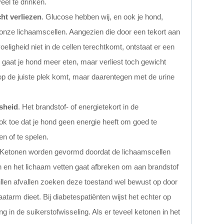
el te drinken.
ht verliezen
. Glucose hebben wij, en ook je hond,
 onze lichaamscellen. Aangezien die door een tekort aan
oeligheid niet in de cellen terechtkomt, ontstaat er een
 gaat je hond meer eten, maar verliest toch gewicht
op de juiste plek komt, maar daarentegen met de urine
sheid
. Het brandstof- of energietekort in de
ook toe dat je hond geen energie heeft om goed te
n of te spelen.
 Ketonen worden gevormd doordat de lichaamscellen
 en het lichaam vetten gaat afbreken om aan brandstof
llen afvallen zoeken deze toestand wel bewust op door
tarm dieet. Bij diabetespatiënten wijst het echter op
 in de suikerstofwisseling. Als er teveel ketonen in het