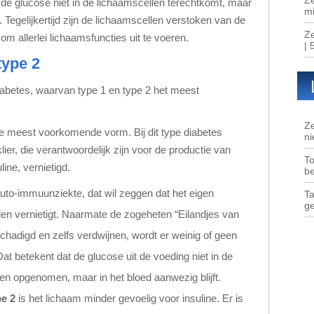
t de glucose niet in de lichaamscellen terechtkomt, maar
mi
n. Tegelijkertijd zijn de lichaamscellen verstoken van de
Ze
 om allerlei lichaamsfuncties uit te voeren.
| 
type 2
diabetes, waarvan type 1 en type 2 het meest
Ze
de meest voorkomende vorm. Bij dit type diabetes
ni
lier, die verantwoordelijk zijn voor de productie van
To
ine, vernietigd.
b
uto-immuunziekte, dat wil zeggen dat het eigen
Ta
g
en vernietigt. Naarmate de zogeheten “Eilandjes van
adigd en zelfs verdwijnen, wordt er weinig of geen
t betekent dat de glucose uit de voeding niet in de
n opgenomen, maar in het bloed aanwezig blijft.
pe 2
is het lichaam minder gevoelig voor insuline. Er is