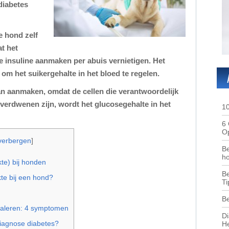
diabetes
e hond zelf
t het
 insuline aanmaken per abuis vernietigen. Het
om het suikergehalte in het bloed te regelen.
an aanmaken, omdat de cellen die verantwoordelijk
 verdwenen zijn, wordt het glucosegehalte in het
10
6 
Op
verbergen
]
Be
ho
kte) bij honden
Be
kte bij een hond?
Ti
Be
naleren: 4 symptomen
Di
diagnose diabetes?
He