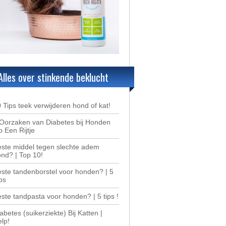
Alles over stinkende beklucht
 Tips teek verwijderen hond of kat!
Oorzaken van Diabetes bij Honden
 Een Rijtje
ste middel tegen slechte adem
nd? | Top 10!
ste tandenborstel voor honden? | 5
ps
ste tandpasta voor honden? | 5 tips !
abetes (suikerziekte) Bij Katten |
lp!