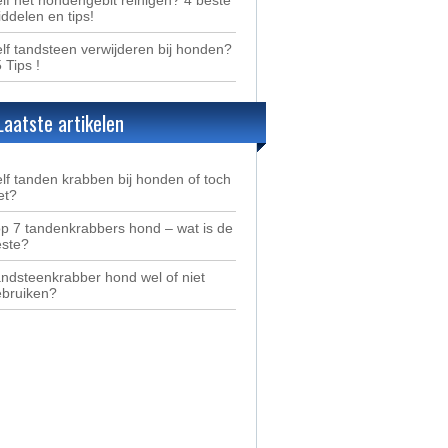
ddelen en tips!
lf tandsteen verwijderen bij honden?
5 Tips !
Laatste artikelen
lf tanden krabben bij honden of toch
et?
p 7 tandenkrabbers hond – wat is de
este?
ndsteenkrabber hond wel of niet
ebruiken?