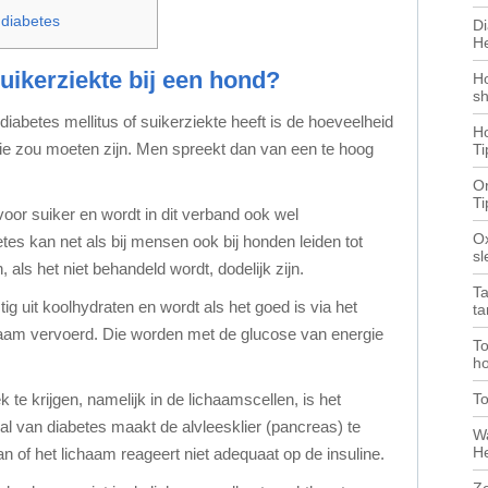
diabetes
Di
He
suikerziekte bij een hond?
H
sh
diabetes mellitus of suikerziekte heeft is de hoeveelheid
Ho
die zou moeten zijn. Men spreekt dan van een te hoog
Ti
O
Ti
oor suiker en wordt in dit verband ook wel
Ox
es kan net als bij mensen ook bij honden leiden tot
s
als het niet behandeld wordt, dodelijk zijn.
T
ig uit koolhydraten en wordt als het goed is via het
ta
chaam vervoerd. Die worden met de glucose van energie
To
ho
T
 te krijgen, namelijk in de lichaamscellen, is het
al van diabetes maakt de alvleesklier (pancreas) te
Wa
He
n of het lichaam reageert niet adequaat op de insuline.
Ze