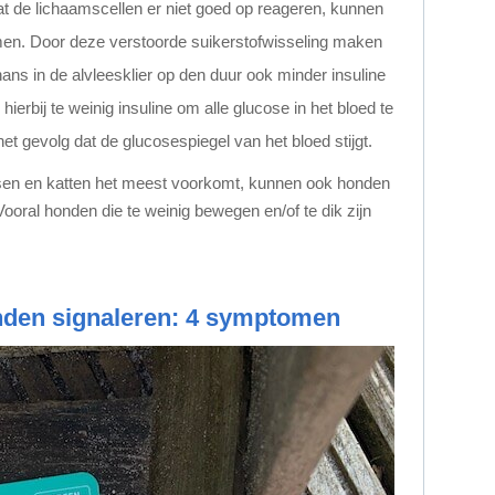
at de lichaamscellen er niet goed op reageren, kunnen
emen. Door deze verstoorde suikerstofwisseling maken
ans in de alvleesklier op den duur ook minder insuline
k hierbij te weinig insuline om alle glucose in het bloed te
t gevolg dat de glucosespiegel van het bloed stijgt.
ensen en katten het meest voorkomt, kunnen ook honden
Vooral honden die te weinig bewegen en/of te dik zijn
.
onden signaleren: 4 symptomen