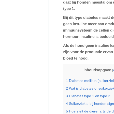
gaat bij honden meestal om 
type 1.
Bij dit type diabetes maakt d
geen insuline meer aan omda
immuunsysteem de cellen die
hormoon insuline is bedoeld 
Als de hond geen insuline k
zijn voor de productie ervan
bloed te hoog.
Inhoudsopgave
[
1
Diabetes mellitus (suikerzie
2
Wat is diabetes of suikerzie
3
Diabetes type 1 en type 2
4
Suikerziekte bij honden sig
5
Hoe stelt de dierenarts de 