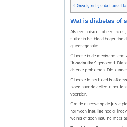
6
Gevolgen bij onbehandelde 
Wat is diabetes of 
Als een huisdier, of een mens, 
suiker in het bloed hoger dan 
glucosegehalte.
Glucose is de medische term v
“
bloedsuiker
” genoemd. Diabet
diverse problemen. Die kunnen, 
Glucose in het bloed is afkomst
bloed naar de cellen in het li
voorzien.
Om de glucose op de juiste plek
hormoon
insuline
nodig. Ingev
weinig of geen insuline meer aa