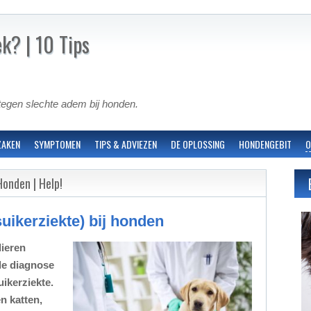
ek? | 10 Tips
egen slechte adem bij honden.
ZAKEN
SYMPTOMEN
TIPS & ADVIEZEN
DE OPLOSSING
HONDENGEBIT
O
Honden | Help!
suikerziekte) bij honden
dieren
de diagnose
uikerziekte.
n katten,