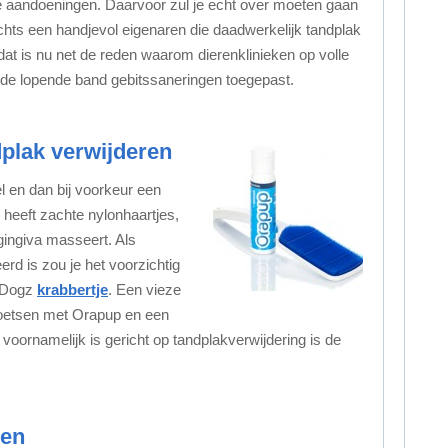
 aandoeningen. Daarvoor zul je echt over moeten gaan
lechts een handjevol eigenaren die daadwerkelijk tandplak
at is nu net de reden waarom dierenklinieken op volle
 de lopende band gebitssaneringen toegepast.
dplak verwijderen
l en dan bij voorkeur een
 heeft zachte nylonhaartjes,
 gingiva masseert. Als
rd is zou je het voorzichtig
 Dogz
krabbertje
. Een vieze
poetsen met Orapup en een
voornamelijk is gericht op tandplakverwijdering is de
den