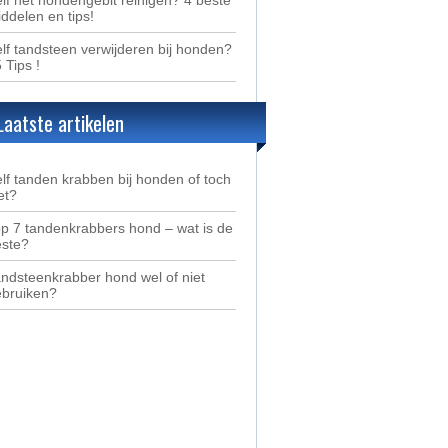
ddelen en tips!
lf tandsteen verwijderen bij honden?
5 Tips !
Laatste artikelen
lf tanden krabben bij honden of toch
et?
p 7 tandenkrabbers hond – wat is de
este?
ndsteenkrabber hond wel of niet
ebruiken?