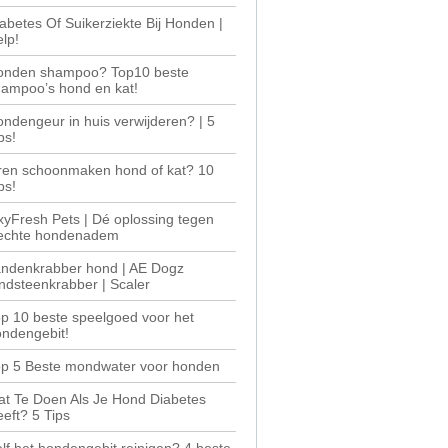
abetes Of Suikerziekte Bij Honden |
lp!
onden shampoo? Top10 beste
ampoo’s hond en kat!
ndengeur in huis verwijderen? | 5
ps!
ren schoonmaken hond of kat? 10
ps!
yFresh Pets | Dé oplossing tegen
lechte hondenadem
andenkrabber hond | AE Dogz
ndsteenkrabber | Scaler
p 10 beste speelgoed voor het
ndengebit!
op 5 Beste mondwater voor honden
t Te Doen Als Je Hond Diabetes
eft? 5 Tips
lf het hondengebit reinigen? 4 beste