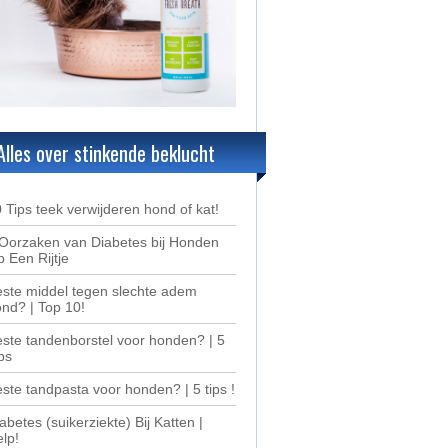
Alles over stinkende beklucht
 Tips teek verwijderen hond of kat!
Oorzaken van Diabetes bij Honden
 Een Rijtje
ste middel tegen slechte adem
nd? | Top 10!
ste tandenborstel voor honden? | 5
ps
ste tandpasta voor honden? | 5 tips !
abetes (suikerziekte) Bij Katten |
lp!