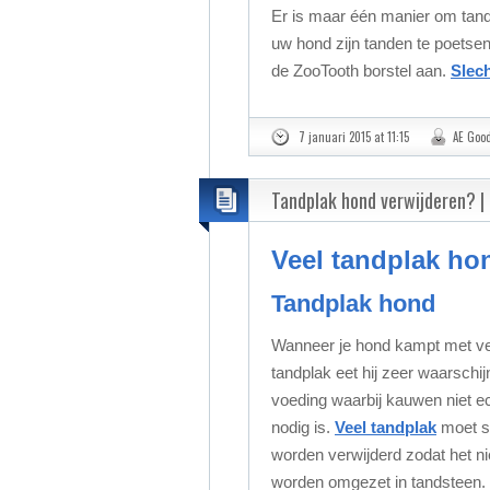
Er is maar één manier om tand
uw hond zijn tanden te poetse
de ZooTooth borstel aan.
Slec
7 januari 2015 at 11:15
AE Goo
Tandplak hond verwijderen? | 
Veel tandplak ho
Tandplak hond
Wanneer je hond kampt met ve
tandplak eet hij zeer waarschijn
voeding waarbij kauwen niet e
nodig is.
Veel tandplak
moet s
worden verwijderd zodat het ni
worden omgezet in tandsteen.