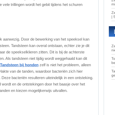
mi
vele trillingen wordt het gebit tijdens het schuren
Ze
| 
ek aanwezig. Door de bewerking van het speeksel kan
steen. Tandsteen kan overal ontstaan, echter zie je dit
Ze
ni
ar de speekselklieren zitten. Dit is bij de achterste
n. Als tandsteen niet tijdig wordt weggehaald kan dit
To
b
Tandsteen bij honden
zelf is niet het probleem, alleen
Ta
lakte van de tanden, waardoor bacteriën zich hier
g
Deze bacteriën resulteren uiteindelijk in een ontsteking.
igd wordt en de ontstekingen door het baasje over het
nden en kiezen mogelijkerwijs uitvallen.