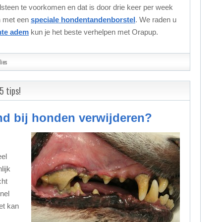
steen te voorkomen en dat is door drie keer per week
n met een
speciale hondentandenborstel
. We raden u
hte adem
kun je het beste verhelpen met Orapup.
dies
5 tips!
nd bij honden verwijderen?
el
lijk
cht
nel
et kan