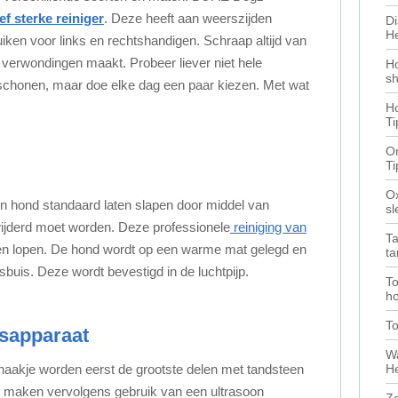
ef sterke reiniger
. Deze heeft aan weerszijden
Di
He
uiken voor links en rechtshandigen. Schraap altijd van
n verwondingen maakt. Probeer liever niet hele
H
sh
 schonen, maar doe elke dag een paar kiezen. Met wat
Ho
Ti
O
Ti
Ox
een hond standaard laten slapen door middel van
s
wijderd moet worden. Deze professionele
reiniging van
T
en lopen. De hond wordt op een warme mat gelegd en
ta
uis. Deze wordt bevestigd in de luchtpijp.
To
ho
T
gsapparaat
Wa
He
haakje worden eerst de grootste delen met tandsteen
n maken vervolgens gebruik van een ultrasoon
Ze