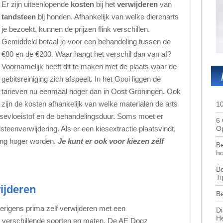
Er zijn uiteenlopende
kosten
bij het
verwijderen
van
tandsteen
bij honden. Afhankelijk van welke dierenarts
je bezoekt, kunnen de prijzen flink verschillen.
Gemiddeld betaal je voor een behandeling tussen de
€80 en de €200. Waar hangt het verschil dan van af?
Voornamelijk heeft dit te maken met de plaats waar de
gebitsreiniging zich afspeelt. In het Gooi liggen de
tarieven nu eenmaal hoger dan in Oost Groningen. Ook
zijn de kosten afhankelijk van welke materialen de arts
10
osevloeistof en de behandelingsduur. Soms moet er
6 
Op
teenverwijdering. Als er een kiesextractie plaatsvindt,
ning hoger worden.
Je kunt er ook voor kiezen zélf
Be
ho
Be
Ti
ijderen
Be
erigens prima zelf verwijderen met een
Di
He
in verschillende soorten en maten. De AE Dogz