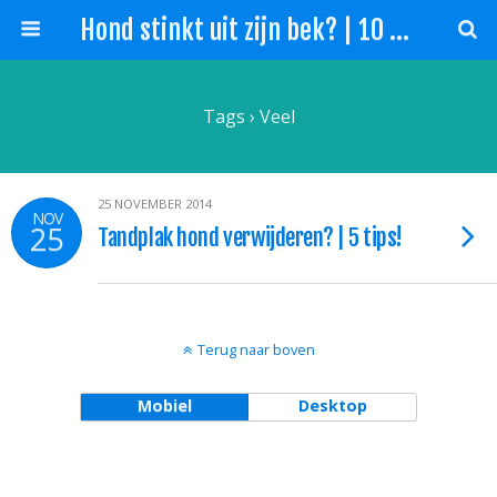
Hond stinkt uit zijn bek? | 10 Tips slechte adem hond!
Tags › Veel
25 NOVEMBER 2014
NOV
25
Tandplak hond verwijderen? | 5 tips!
Terug naar boven
Mobiel
Desktop