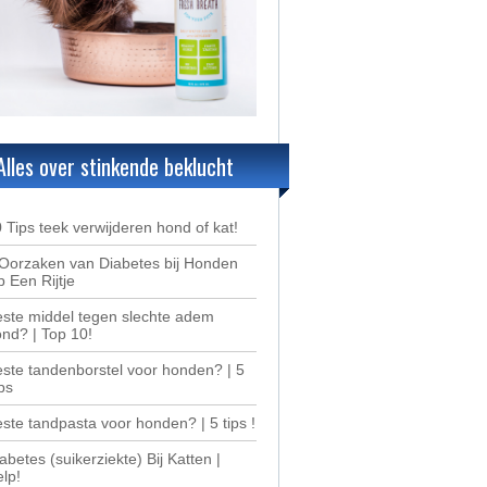
Alles over stinkende beklucht
 Tips teek verwijderen hond of kat!
Oorzaken van Diabetes bij Honden
 Een Rijtje
ste middel tegen slechte adem
nd? | Top 10!
ste tandenborstel voor honden? | 5
ps
ste tandpasta voor honden? | 5 tips !
abetes (suikerziekte) Bij Katten |
lp!