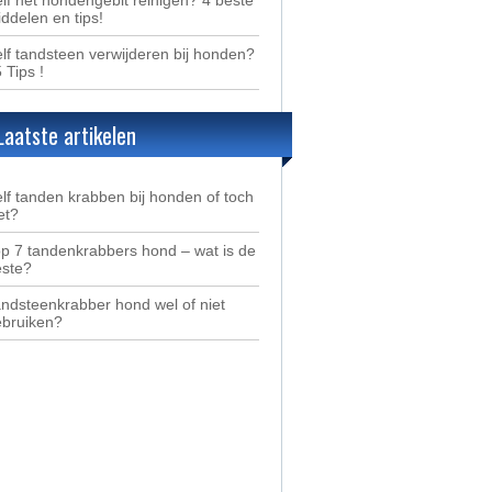
ddelen en tips!
lf tandsteen verwijderen bij honden?
5 Tips !
Laatste artikelen
lf tanden krabben bij honden of toch
et?
p 7 tandenkrabbers hond – wat is de
este?
ndsteenkrabber hond wel of niet
ebruiken?