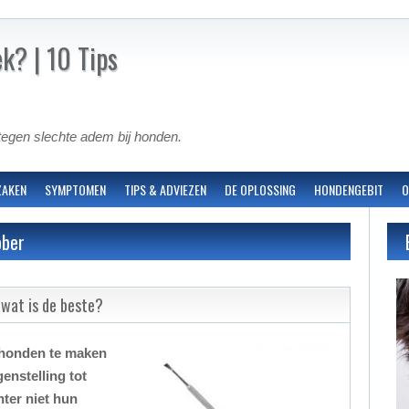
ek? | 10 Tips
egen slechte adem bij honden.
ZAKEN
SYMPTOMEN
TIPS & ADVIEZEN
DE OPLOSSING
HONDENGEBIT
O
bber
wat is de beste?
 honden te maken
enstelling tot
ter niet hun