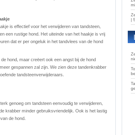
mi
Ze
aakje
| 
je is effectief voor het verwijderen van tandsteen,
n een rustige hond. Het uiteinde van het haakje is vrij
uren dat er per ongeluk in het tandvlees van de hond
Ze
ni
or de hond, maar creëert ook een angst bij de hond
 meer gespannen zal zijn. We zien deze tandenkrabber
To
b
oefende tandsteenverwijderaars.
Ta
g
terk genoeg om tandsteen eenvoudig te verwijderen,
 de krabber minder gebruiksvriendelijk. Ook is het lastig
 van de hond.