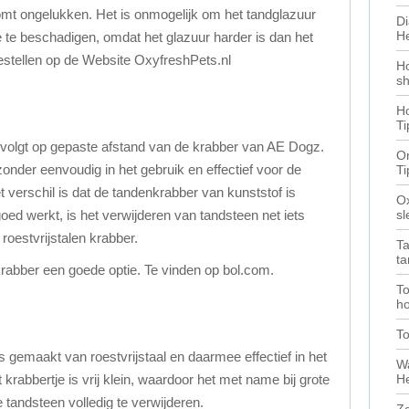
omt ongelukken. Het is onmogelijk om het tandglazuur
Di
He
 te beschadigen, omdat het glazuur harder is dan het
estellen op de Website OxyfreshPets.nl
H
sh
Ho
Ti
volgt op gepaste afstand van de krabber van AE Dogz.
O
onder eenvoudig in het gebruik en effectief voor de
Ti
t verschil is dat de tandenkrabber van kunststof is
Ox
s
ed werkt, is het verwijderen van tandsteen net iets
 roestvrijstalen krabber.
T
ta
rabber een goede optie. Te vinden op bol.com.
To
ho
T
gemaakt van roestvrijstaal en daarmee effectief in het
Wa
He
krabbertje is vrij klein, waardoor het met name bij grote
 tandsteen volledig te verwijderen.
Ze