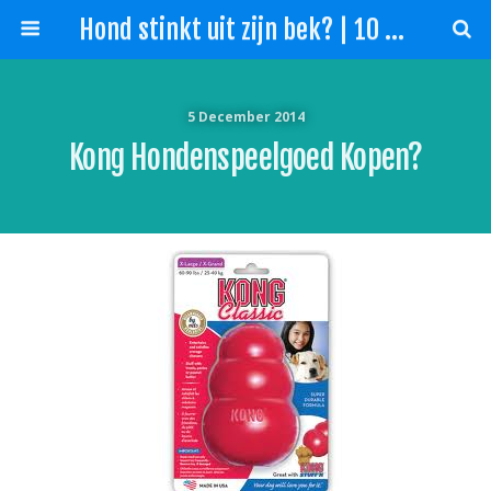
Hond stinkt uit zijn bek? | 10 Tips slechte adem hond!
5 December 2014
Kong Hondenspeelgoed Kopen?